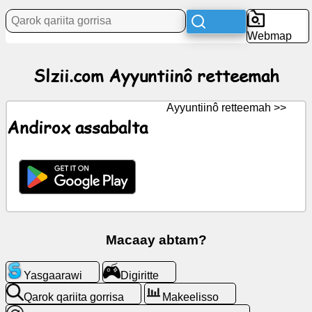
Xaagu
Webmap
currik
Slzii.com Ayyuntiinô retteemah
tan
muucitte
Ayyuntiinô retteemah >>
WalalGPT
Andirox assabalta
Wiki
angaarawitte
Digiritte
Macaay abtam?
Qarok
Yasgaarawi
Digiritte
qariita
gorrisa
Qarok qariita gorrisa
Makeelisso