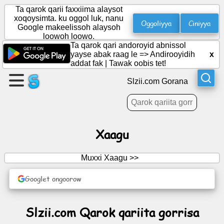
Ta qarok qarii faxxiima alaysot
xoqoysimta. ku oggol luk, nanu
Oggoliyya
Ciniyya
Google makeelissoh alaysoh
loowoh loowo.
Gali
Ta qarok qari andoroyid abnissol
Hadala
yayse abak raag le =>
Andirooyidih
x
addat fak
|
Tawak oobis tet!
Butta
Slzii.com Gorana
Bicis
Maasayyooyi
Xaagu
Ajenxa
Muxxi Xaagu >>
Sabhalaala
Googlet ongoorow
Ayyuntiinô
Slzii.com Qarok qariita gorrisa
retteemah