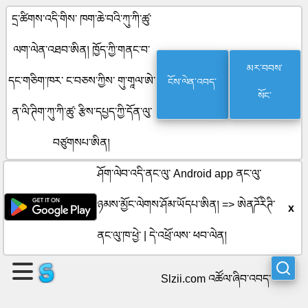
དྲ་ཚིགས་འདི་གིས་ ཁག་ཆེ་བའི་ཀུ་ཀི་ཚུ་
ལག་ལེན་འཐབ་ཨིན། ཁྱོད་ཀྱི་གནང་བ་
ཤོག་
མར་བབས་
ངོས་ལེན་འབད་
དང་གཅིག་ཁར་ ང་བཅས་ཀྱིས་ གུ་གཱལ་ཨེ་
སོང་
ལེབ་
ན་ལི་ཊིག་ཀུ་ཀི་ཚུ་ རྩིས་དཔྱད་ཀྱི་དོན་ལུ་
གསར་
བཙུགསཔ་ཨིན།
བསྐྲུན་
ཤོག་ལེབ་འདི་ནང་ལུ་ Android app ནང་ལུ་
འབད།
ཉམས་མྱོང་ལེགས་ཤོམ་ཡོདཔ་ཨིན། =>
ཨེནཌོརིཊི་
x
ནང་ལུ་ཁ་ཕྱེ་
|
དེ་འཕྲོ་ལས་ ཕབ་ལེན།
སྡེ་
Slzii.com འཚོལ་ཞིབ་འབད་
ཚན་