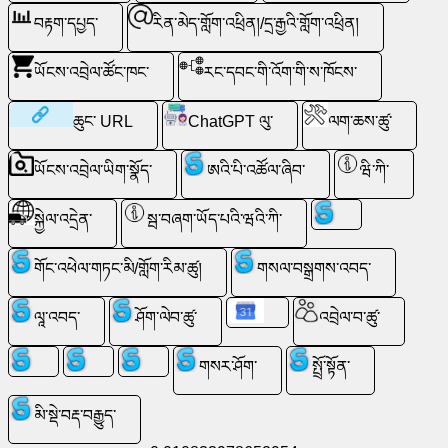
འབྲེལ་
བརྟག་དཔྱད་
རིན་མེད་གློག་འཕྲིན།/དྲ་རྒྱའི་གློག་འཕྲིན།
བ་
ཡོངས་འབྲེལ་ཚོང་ཁང་
རང་དབང་གི་འོག་གི་ས་ཁོངས་
ཚུ་
ཆུང་ URL
ChatGPT ལུ་
ལག་ཆས་ཚུ་
རྩེད་
ཡོངས་འབྲེལ་ཡིག་སྣོད་
ཨའི་པི་འཚོལ་ཞིབ་
ཝི་ཀི་
རིགས་
ཚུ་
སྐྱེལ་འདྲེན་
སྦ་བཞག་ཡོད་པའི་ཝའི་ཀི་
ཝེབ་
གོང་འཕེལ་གཏང་མི/གློག་རིམ་ཚུ།
གསལ་བསྒྲགས་འབད་
ནང་
ལཱ་འབད་
ཤོག་ལེབ་ཚུ་
འབྲེལ་བ་ཚུ་
ལུ་
འཚོལ་
གསར་ཤོག་
སྤྲོ་སྟོན་
མི་སྡེ་བརྡ་བརྒྱུད་
རིན་