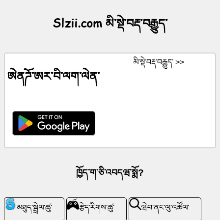
མི་
Slzii.com མི་སྡེ་བརྡ་བརྒྱུད་
སྡེ་
བརྡ་
བརྒྱུད་
མི་སྡེ་བརྡ་བརྒྱུད་ >>
ཨེནཌོ་ཨར་བི་ལག་ལེན་
གསར་
ཤོག་
ChatGPT
ལུ་
ཁྱོད༌ག༌ཅི༌འབདཝ༌སྨོ?
ཝི་
ཀི་
མཐུད་སྦྲེལ་ཚུ་
རྩེད་རིགས་ཚུ་
ཝེབ་ནང་ལུ་འཚོལ་