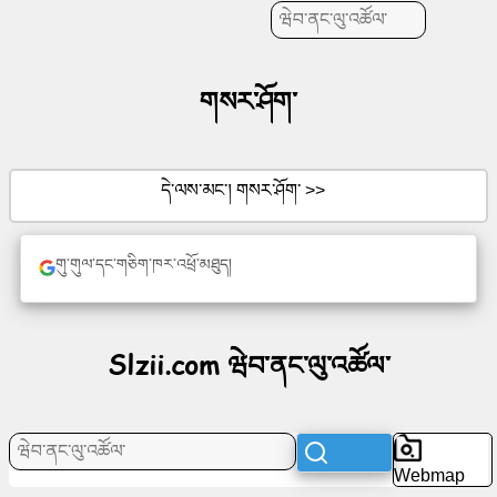
གསར་
བསྐྲུན་
གསར་ཤོག་
འབད།
དེ་ལས་མང་། གསར་ཤོག་ >>
ཤོག་
གུ་གུལ་དང་གཅིག་ཁར་འཕྲོ་མཐུད།
ལེབ་
ཚུ་
Slzii.com ཝེབ་ནང་ལུ་འཚོལ་
སྤྲོ་
སྟོན་
Webmap