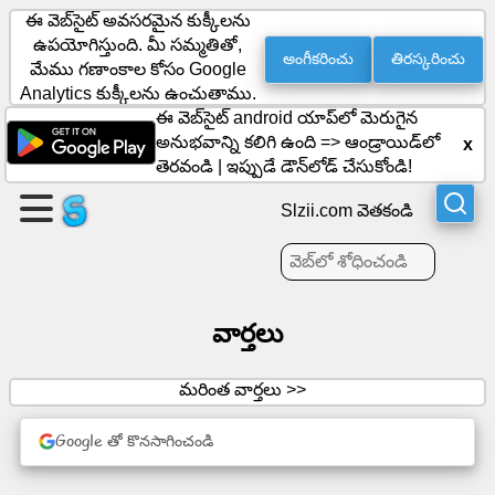
ఈ వెబ్‌సైట్ అవసరమైన కుక్కీలను
ఉపయోగిస్తుంది. మీ సమ్మతితో,
అంగీకరించు
తిరస్కరించు
మేము గణాంకాల కోసం Google
ఒక
Analytics కుక్కీలను ఉంచుతాము.
ఈ వెబ్‌సైట్ android యాప్‌లో మెరుగైన
పేజీని
అనుభవాన్ని కలిగి ఉంది =>
ఆండ్రాయిడ్‌లో
x
సృష్టించండి
తెరవండి
|
ఇప్పుడే డౌన్‌లోడ్ చేసుకోండి!
సమూహాన్ని
Slzii.com వెతకండి
సృష్టించండి
వార్తలు
వ్యాసాలు
ఎజెండా
మరింత వార్తలు >>
వినోదం
Google తో కొనసాగించండి
సామాజిక