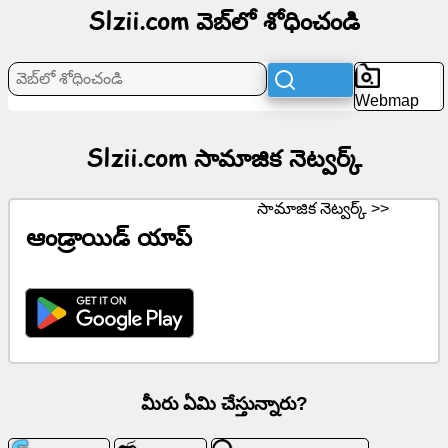
Slzii.com వెబ్‌లో శోధించండి
నెట్వర్క్
వార్తలు
Webmap
ఉచిత
చిహ్నాలు
Slzii.com సామాజిక నెట్వర్క్
ChatGPT
సామాజిక నెట్వర్క్ >>
ఆండ్రాయిడ్ యాప్
వికీ
పరిచయాలు
ఆటలు
వెబ్‌లో
మీరు ఏమి చేస్తున్నారు?
శోధించండి