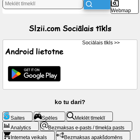
Webmap
Jaunumi
Slzii.com Sociālais tīkls
Bezmaksas
ikonas
Sociālais tīkls >>
Android lietotne
ChatGPT
Wiki
Kontakti
ko tu dari?
Spēles
Saites
Spēles
Meklēt tīmeklī
Meklēt
tīmeklī
Analytics
Bezmaksas e-pasts / tīmekļa pasts
Interneta veikals
Bezmaksas apakšdomēns