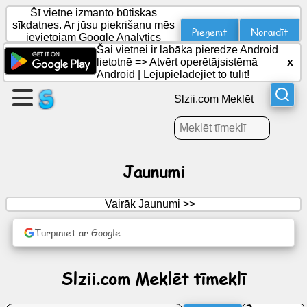
Šī vietne izmanto būtiskas
sīkdatnes. Ar jūsu piekrišanu mēs
Pieņemt
Noraidīt
ievietojam Google Analytics
sīkfailus statistikai.
Šai vietnei ir labāka pieredze Android
Izveidojiet
lietotnē =>
Atvērt operētājsistēmā
x
lapu
Android
|
Lejupielādējiet to tūlīt!
Slzii.com Meklēt
Izveidot
grupu
Jaunumi
Raksti
Vairāk Jaunumi >>
Darba
kārtība
Turpiniet ar Google
Izklaide
Slzii.com Meklēt tīmeklī
Sociālais
tīkls