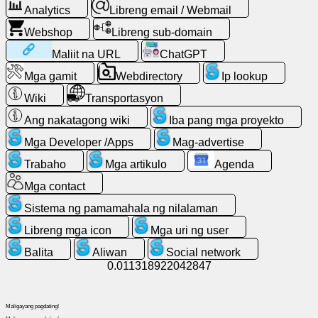
Analytics
Libreng email / Webmail
Maghanap
Webshop
Libreng sub-domain
sa
Maliit na URL
ChatGPT
web
Mga gamit
Webdirectory
Ip lookup
Libreng
Wiki
Transportasyon
email
Ang nakatagong wiki
Iba pang mga proyekto
/
Webmail
Mga Developer /Apps
Mag-advertise
Trabaho
Mga artikulo
Agenda
Analytics
Mga contact
Sistema ng pamamahala ng nilalaman
Webshop
Libreng mga icon
Mga uri ng user
Mga
Balita
Aliwan
Social network
Developer
0.011318922042847
/Apps
Maligayang pagdating!
Mga