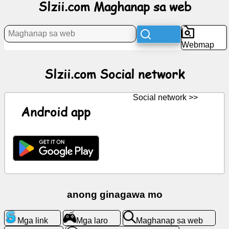
Slzii.com Maghanap sa web
Social
network
Webmap
Balita
Slzii.com Social network
Libreng
mga
icon
Social network >>
Android app
ChatGPT
Wiki
Mga
contact
anong ginagawa mo
Mga
Mga link
Mga laro
Maghanap sa web
laro