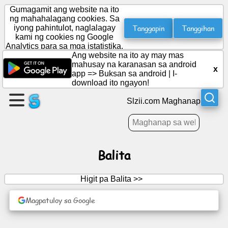
Gumagamit ang website na ito
ng mahahalagang cookies. Sa
Tanggapin
Tanggihan
iyong pahintulot, naglalagay
kami ng cookies ng Google
Gumawa
Analytics para sa mga istatistika.
ng
Ang website na ito ay may mas
page
mahusay na karanasan sa android
x
app =>
Buksan sa android
|
I-
download ito ngayon!
Lumikha
ng
Slzii.com Maghanap
pangkat
Mga
Balita
artikulo
Higit pa Balita >>
Agenda
Magpatuloy sa Google
Aliwan