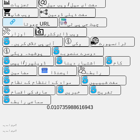
مفت ای میل / ویب میل
تجزیات
پر
تلاش
مفت ذیلی ڈومین
ویب شاپ
چیٹ جی پی ٹی
چھوٹا URL
مفت
ویب ڈائرکٹری
اوزار
ای
میل
ٹرانسپورٹ
وکی
آئی پی تلاش کریں۔
/
دوسرے منصوبے
پوشیدہ ویکی
ویب
میل
کام
اشتہار دینا
ڈویلپرز/ایپس
رابطے
ایجنڈا
مضامین
تجزیات
مفت شبیہیں
مواد کے انتظام کے نظام
تفریح
خبریں
صارف کی اقسام
ویب
شاپ
سماجی رابطے
0.010735988616943
ڈویلپرز/
ایپس
خوش آمدید!
خوش آمدید!
اوزار