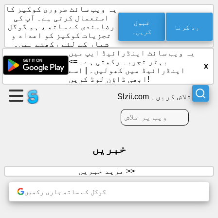
یہ ویب سائٹ ضروری کوکیز کا
استعمال کرتی ہے۔ آپ کی
قبول
رد کرنا
رضامندی کے ساتھ ، ہم گوگل
کریں۔
تجزیات کوکیز کو اعداد و
ایک
شمار کے لئے رکھتے ہیں۔
صفحہ
یہ ویب سائٹ اینڈرائیڈ ایپ میں
بنائیں
بہتر تجربہ رکھتی ہے۔ =>
x
اینڈرائیڈ میں کھولیں۔
|
اسے
ابھی ڈاؤن لوڈ کریں!
گروپ
بنائیں
Slzii.com تلاش کریں۔
مضامین
خبریں
ایجنڈا
مزید خبریں >>
تفریح
گوگل کے ساتھ جاری رکھیں
سماجی
رابطے