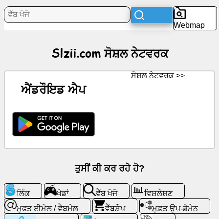
Webmap
ਖ਼ਬਰਾਂ
Slzii.com ਸੋਸ਼ਲ ਨੇਟਵਰਕ
ਮੁਫ਼ਤ
ਆਈਕਾਨ
ਸੋਸ਼ਲ ਨੇਟਵਰਕ >>
ਚੈਟਜੀਪੀਟੀ
ਐਂਡਰੌਇਡ ਐਪ
ਵਿਕੀ
ਸੰਪਰਕ
ਖੇਡਾਂ
ਤੁਸੀਂ ਕੀ ਕਰ ਰਹੇ ਹੋ?
ਵੈੱਬ
ਲਿੰਕ
ਖੇਡਾਂ
ਵੈੱਬ ਖੋਜੋ
ਵਿਸ਼ਲੇਸ਼ਣ
ਖੋਜੋ
ਮੁਫਤ ਈਮੇਲ / ਵੈਬਮੇਲ
ਵੈੱਬਸ਼ੌਪ
ਮੁਫ਼ਤ ਉਪ-ਡੋਮੇਨ