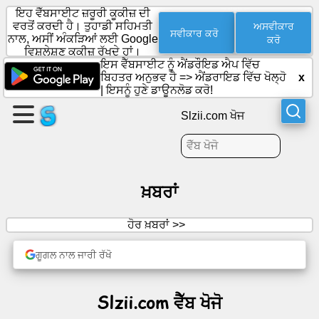
ਇਹ ਵੈੱਬਸਾਈਟ ਜ਼ਰੂਰੀ ਕੂਕੀਜ਼ ਦੀ
ਅਸਵੀਕਾਰ
ਵਰਤੋਂ ਕਰਦੀ ਹੈ। ਤੁਹਾਡੀ ਸਹਿਮਤੀ
ਸਵੀਕਾਰ ਕਰੋ
ਨਾਲ, ਅਸੀਂ ਅੰਕੜਿਆਂ ਲਈ Google
ਕਰੋ
ਵਿਸ਼ਲੇਸ਼ਣ ਕੂਕੀਜ਼ ਰੱਖਦੇ ਹਾਂ।
ਇੱਕ
ਇਸ ਵੈੱਬਸਾਈਟ ਨੂੰ ਐਂਡਰੌਇਡ ਐਪ ਵਿੱਚ
ਪੰਨਾ
ਬਿਹਤਰ ਅਨੁਭਵ ਹੈ =>
ਐਂਡਰਾਇਡ ਵਿੱਚ ਖੋਲ੍ਹੋ
x
ਬਣਾਓ
|
ਇਸਨੂੰ ਹੁਣੇ ਡਾਊਨਲੋਡ ਕਰੋ!
Slzii.com ਖੋਜ
ਗਰੁੱਪ
ਬਣਾਓ
ਖ਼ਬਰਾਂ
ਲੇਖ
ਹੋਰ ਖ਼ਬਰਾਂ >>
ਏਜੰਡਾ
ਗੂਗਲ ਨਾਲ ਜਾਰੀ ਰੱਖੋ
ਮਨੋਰੰਜਨ
Slzii.com ਵੈੱਬ ਖੋਜੋ
ਸੋਸ਼ਲ
ਨੇਟਵਰਕ