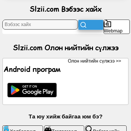
нийтийн
Slzii.com Вэбээс хайх
сүлжээ
Мэдээ
Webmap
Үнэгүй
Slzii.com Олон нийтийн сүлжээ
дүрсүүд
Олон нийтийн сүлжээ >>
ChatGPT
Android програм
Вики
Харилцагчид
Тоглоомууд
Та юу хийж байгаа юм бэ?
Вэбээс
хайх