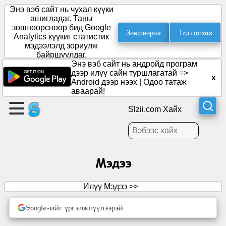
Энэ вэб сайт нь чухал күүки
ашигладаг. Таны
зөвшөөрснөөр бид Google
Зөвшөөрөх
Татгалзах
Analytics күүкиг статистик
Хуудас
мэдээлэлд зориулж
үүсгэх
байршуулдаг.
Энэ вэб сайт нь андройд програм
дээр илүү сайн туршлагатай =>
x
Бүлэг
Android дээр нээх
|
Одоо татаж
үүсгэх
аваарай!
Slzii.com Хайх
Нийтлэл
Хэлэлцэх
Мэдээ
асуудал
Илүү Мэдээ >>
Үзвэр
үйлчилгээ
Google-ийг үргэлжлүүлээрэй
Олон