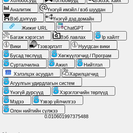
Холбоосууд
Тоглоомууд
Вэбээс хайх
Аналитик
Үнэгүй имэйл / вэб шуудан
Үнэгүй
Вэб дэлгүүр
Үнэгүй дэд домайн
имэйл
/
Жижиг URL
ChatGPT
вэб
Багаж хэрэгсэл
Вэб лавлах
Ip хайлт
шуудан
Вики
Тээвэрлэлт
Нуугдсан вики
Аналитик
Бусад төслүүд
Хөгжүүлэгчид / Програм
Сурталчилна
Ажил
Нийтлэл
Вэб
Хэлэлцэх асуудал
Харилцагчид
дэлгүүр
Агуулгын удирдлагын систем
Хөгжүүлэгчид
Үнэгүй дүрсүүд
Хэрэглэгчийн төрлүүд
/
Мэдээ
Үзвэр үйлчилгээ
Програм
Олон нийтийн сүлжээ
0.010601997375488
Багаж
хэрэгсэл