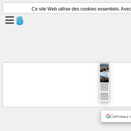
Ce site Web utilise des cookies essentiels. Ave
Créer
une
page
Créer
un
groupe
Des
articles
Ordre
du
Continuez 
jour