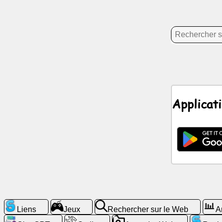
Divertissement
Réseau
social
Nouvelles
Icônes
Applicat
gratuites
ChatGPT
wiki
Contacts
Jeux
Liens
Jeux
Rechercher sur le Web
A