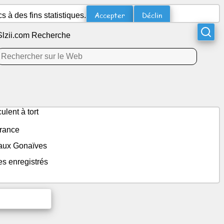
Accepter
Déclin
 à des fins statistiques.
Slzii.com Recherche
lent à tort
France
 aux Gonaïves
es enregistrés