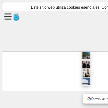
Este sitio web utiliza cookies esenciales. C
crear
una
pagina
Crear
grupo
Artículos
Agenda
Entretenimiento
Continuar 
Red
social