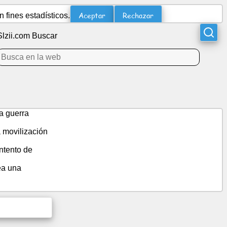
Aceptar
Rechazar
 fines estadísticos.
Slzii.com Buscar
a guerra
 movilización
ntento de
ea una