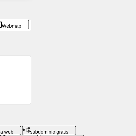
Webmap
da web
subdominio gratis